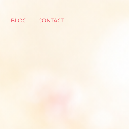
BLOG
CONTACT