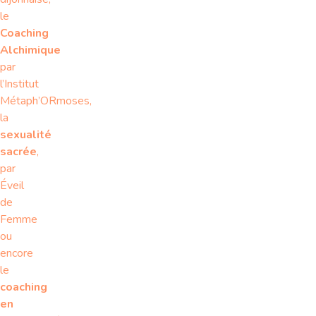
le
Coaching
Alchimique
par
l’Institut
Métaph’ORmoses,
la
sexualité
sacrée
,
par
Éveil
de
Femme
ou
encore
le
coaching
en