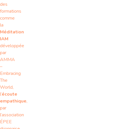
des
formations
comme
la
Méditation
IAM
développée
par
AMMA
–
Embracing
The
World,
l’
écoute
empathique
,
par
l’association
ÉPEE
dijonnaise,